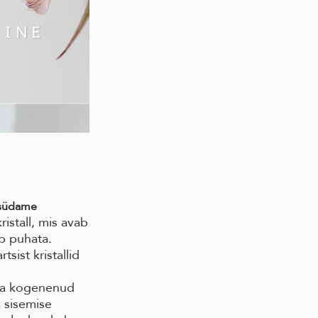
südame
istall, mis avab
b puhata.
tsist kristallid
asta kogenenud
 sisemise