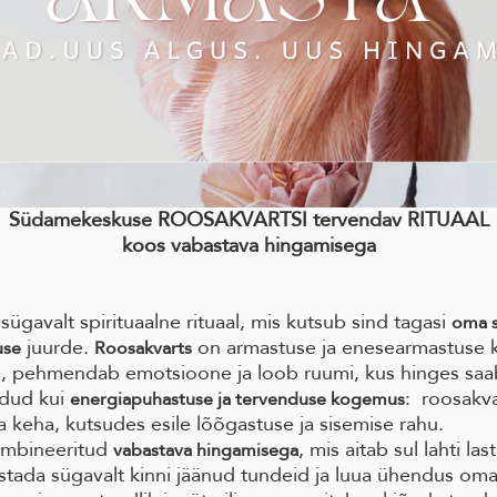
Südamekeskuse ROOSAKVARTSI tervendav RITUAAL
koos vabastava hingamisega
ügavalt spirituaalne rituaal, mis kutsub sind tagasi
oma 
juurde.
on armastuse ja enesearmastuse kr
use
Roosakvarts
 pehmendab emotsioone ja loob ruumi, kus hinges saa
dud kui
: roosakvar
energiapuhastuse ja tervenduse kogemus
 keha, kutsudes esile lõõgastuse ja sisemise rahu.
ombineeritud
, mis aitab sul lahti l
vabastava hingamisega
stada sügavalt kinni jäänud tundeid ja luua ühendus oma