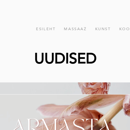
ESILEHT
MASSAAŽ
KUNST
KOO
UUDISED