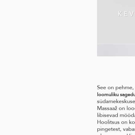
See on pehme, s
loomuliku saged
südamekeskuse,
Massaaž on loo
libisevad mööda
Hoolitsus on k
pingetest, vaba